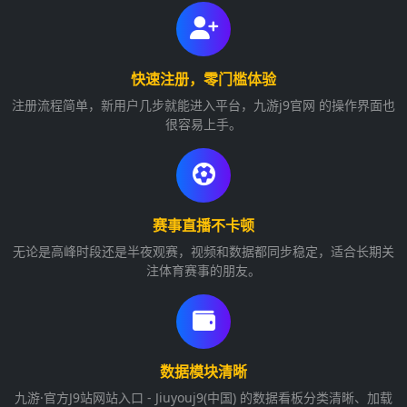
快速注册，零门槛体验
注册流程简单，新用户几步就能进入平台，九游j9官网 的操作界面也
很容易上手。
赛事直播不卡顿
无论是高峰时段还是半夜观赛，视频和数据都同步稳定，适合长期关
注体育赛事的朋友。
数据模块清晰
九游·官方J9站网站入口 - Jiuyouj9(中国) 的数据看板分类清晰、加载