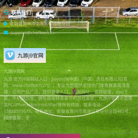
联系我们
安徽省滁州市南谯区智谷创业园
support@chefkoch.cn
九游j9官网
九游·官方J9站网站入口 - Jiuyouj9(中国)（中国）责任有限公司(官
网：www.chefkoch.cn），专业为您提供全球热门体育赛事高清直
播，公司产品广泛，提供登录入口，最新网址，官网链接，app下
载，手机网页版，拥有超级精美豪华的游戏画面；九游j9官网全面覆
盖PC/iPhone/Android/iPad等所有终端，联系电话：
13833571675，联系地址：安徽省滁州市南谯区智谷创业园485号，
网络备案：无