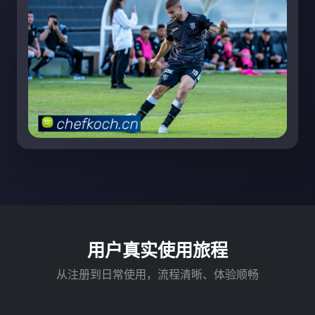
用户真实使用旅程
从注册到日常使用，流程清晰、体验顺畅