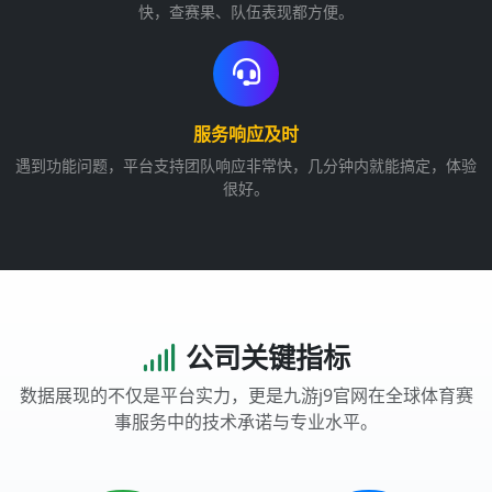
快，查赛果、队伍表现都方便。
服务响应及时
遇到功能问题，平台支持团队响应非常快，几分钟内就能搞定，体验
很好。
公司关键指标
数据展现的不仅是平台实力，更是九游j9官网在全球体育赛
事服务中的技术承诺与专业水平。