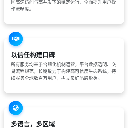
区高速访问与高并发下的稳定运行，全面提升用户操
作流畅度。
以信任构建口碑
所有服务均基于合规化机制运营，平台数据透明、交
易流程规范，长期致力于构建高可信度生态系统，持
续服务全球数百万用户，树立良好品牌形象。
多语言，多区域