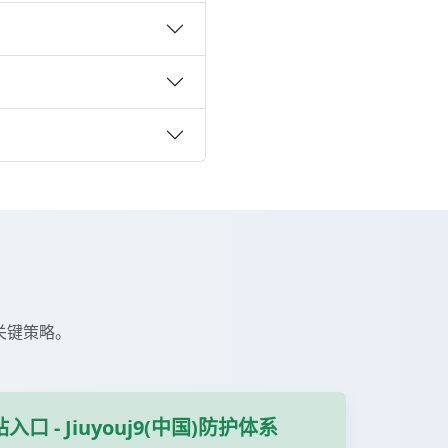
关键策略。
口 - Jiuyouj9(中国)防护体系