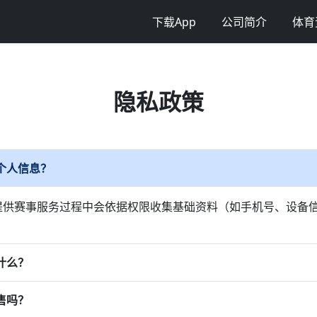
下载App
公司简介
体育
隐私政策
的个人信息？
在提供赛事服务过程中会依据权限收集基础资料（如手机号、设备
什么？
售吗？