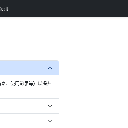
资讯
信息、使用记录等）以提升